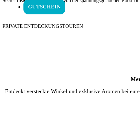
Secret Tastes Merano Variante von der spannungsgeladenen Food Dete
GUTSCHEIN
PRIVATE ENTDECKUNGSTOUREN
Mer
SISSITOURS STARTSEITE
Entdeckt versteckte Winkel und exklusive Aromen bei eur